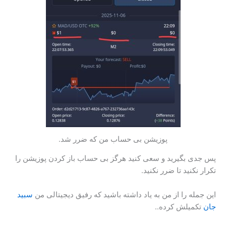
پوزیشن بی حساب من که ضرر شد.
پس جدی بگیرید و سعی کنید هرگز بی حساب باز کردن پوزیشن را
تکرار نکنید تا ضرر نکنید.
این جمله را از من به یاد داشته باشید که رفیق دیجیتالی من
سبید
جان
تکمیلش کرده..