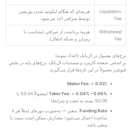
Liquidation
هزینه‌ای که هنگام لیکوئید شدن پوزیشن
Fee
توسط صرافی اخذ می‌شود.
Withdrawal
هزینهٔ برداشت از صرافی (متناسب با
Fee
رمزارز و شبکه انتقال).
نرخ‌های معمول در ال‌بانک (اعداد نمونه)
بر اساس صفحه کارمزد و مستندات ال‌بانک، نرخ‌های پایه در بخش
فیوچرز معمولاً در این بازه‌ها قرار می‌گیرند:
Maker Fee
: ≈
0.02٪
0.04% – 0.06%
: ≈
Taker Fee
(معمولاً 0.04% یا
0.06% بسته به جفت و شرایط)
Funding Rate
: متغیر — به‌صورت دوره‌ای (مثلاً هر ۸
ساعت) اعمال می‌شود؛ مقدارش ممکن است مثبت یا
منفی باشد.