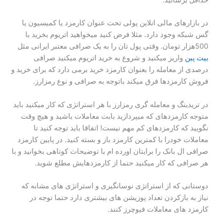
حداقل برسانید.
در بازارهای مالی انلاین پولی تحت عنوان کارمزد یا کمیسیون یا
گس شبکه وجود دارد. مثلا فرض کنید میخواهید اتریوم بخرید با
500هزار تومان. وقتی پول تان را به یک صرافی معتبر ایرانی مثل
بیت پبن
واریز میکنید و شروع به خرید اتریوم میکنید صرافی
درصدی از معامله را بعنوان کارمزد خرید برمی دارد که برای خرید و
فروش کارمزدها فرق میکند باتوجه به صرافی و نوع رمزارز.
در تریدینگ و معامله گری رمزارز با هر استراتژی که کار میکنید باید
متوجه کارمزدهای که میپردازید بابت معاملات باشید و هیچ وقت
نگویید که کارمزدهای کم مهم نیست! اتفاقا باید توجه کنید تا
معاملات خودرا با کمترین کارمزد باز و بسته کنید. در پایین کارمزد
صرافی ال بانک را برایتان اورده ام با توضیحات کوتاهی بخوانید و با
هر صرافی که کار میکنید حتما از کارمزدهایش مطلع شوید.
دوستانی که از استراتژی نوسانگیری و استراتژی های مشابه که
نیاز به بازکردن تعداد پوزیشن های بیشتری دارد حتما توجه در
کارمزد های معاملات فیوچرز کنند.