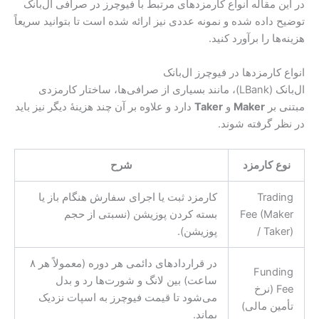
در این مقاله انواع کارمزدهای مرتبط با فیوچرز در صرافی ال‌بانک
توضیح داده شده و نمونه عددی نیز ارائه شده است تا بتوانید سریعاً
هزینه‌ها را برآورد کنید.
انواع کارمزدها در فیوچرز ال‌بانک
ال‌بانک (LBank)، مانند بسیاری از صرافی‌ها، ساختار کارمزدی
مبتنی بر
Maker
و
Taker
دارد و علاوه بر آن چند هزینهٔ دیگر نیز باید
در نظر گرفته شوند.
نوع کارمزد
شرح
Trading
کارمزد ثبت یا اجرای سفارش هنگام باز یا
Fee (Maker
بسته کردن پوزیشن (نسبتی از حجم
/ Taker)
پوزیشن).
در قراردادهای دائمی هر دوره (معمولاً هر ۸
Funding
ساعت) بین لانگ و شورت‌ها رد و بدل
Fee (نرخ
می‌شود تا قیمت فیوچرز به اسپات نزدیک
تأمین مالی)
بماند.