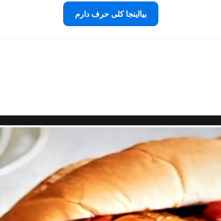
بیااینجا کلی حرف دارم