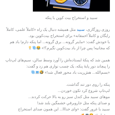
سبید و استخراج بیت کوین با پنکه
روزی روزگاری،
سبید
مثل همیشه دنبال یک راه «کاملاً علمی، کاملاً
رایگان و کاملاً احمقانه» برای استخراج بیت‌کوین بود.
با خودش گفت: «ماینر گرونه… برق گرونه… اما پنکه دارم! باد هم
که مجانیه! پس چرا از باد بیت‌کوین نگیرم؟!»
همین شد که پنکهٔ ایستاده‌اش را آورد وسط سالن، سیم‌های لپ‌تاپ
را پیچاند دور پایهٔ پنکه، یک چسب نواری هم زد و گفت:
«بسم‌الله… هش‌ریت باد محور فعال شد!»
پنکه را روی دور تند گذاشت.
لپ‌تاپ شروع کرد تکون خوردن…
موهای سبید مثل کندل سبز رو به بالا حرکت کردند…
و صدای پنکه مثل جاروبرقیِ خشمگین بلند شد!
سبید با غرور گفت: «وای خدااا… این همون صدای استخراج