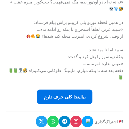
«نه نه نه! بادو اون‌ور بده، مگه نمی‌فهمی؟ بیت‌کوین میره عقب!»
در همین لحظه توربو پلی کریپتو براش پیام فرستاد:
«سبید عزیز، لطفاً استخراج با پنکه رو ادامه نده…
از وقتی شروع کردی، اینترنت محله کند شده!»
سبید اما ناامید نشد.
پنکهٔ نیم‌سوز را بغل کرد و گفت:
«عیبی نداره قهرمانم…
دفعه بعد سه تا پنکه میارم، ماینینگ طوفانی می‌کنیم!»
بیااینجا کلی حرف دارم
اشتراک‌گذاری: