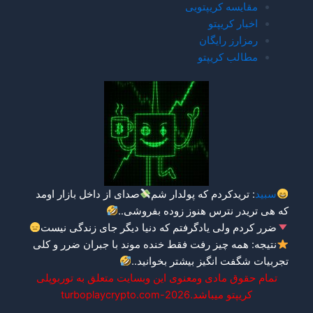
مقایسه کریپتویی
اخبار کریپتو
رمزارز رایگان
مطالب کریپتو
سبید
: تریدکردم که پولدار شم
صدای از داخل بازار اومد
که هی تریدر نترس هنوز زوده بفروشی..
ضرر کردم ولی یادگرفتم که دنیا دیگر جای زندگی نیست
نتیجه: همه چیز رفت فقط خنده موند با جبران ضرر و کلی
تجربیات شگفت انگیز
بیشتر بخوانید.
.
تمام حقوق مادی ومعنوی این وبسایت متعلق به توربوپلی
کریپتو میباشد.turboplaycrypto.com-2026