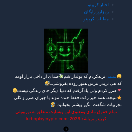
شم
صدای از داخل بازار اومد
بفروشی..
دنیا دیگر جای زندگی نیست
ده موند با جبران ضرر و کلی
وانید.
.
 وبسایت متعلق به توربوپلی