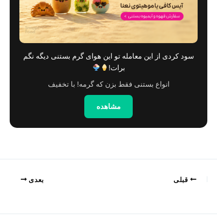
این هوای گرم بستنی دیگه نگم
ن که گرمه! با تخفیف
هده
بعدی