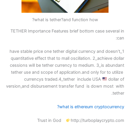
what is tether?a
TETHER Importance Features 
1_have stable price one tether
quantitative effect that to ma
cessions will be tether curr
tether use and scope of appli
currencys traded.4_t
version,and disbursement tra
wha
Trust in God