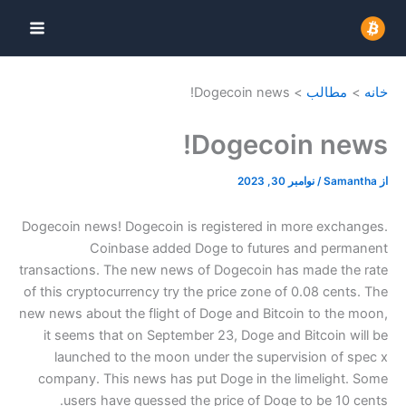
رش
ه
حتوا
خانه
مطالب
Dogecoin news!
Dogecoin news!
از
Samantha
/
نوامبر 30, 2023
Dogecoin news! Dogecoin is registered in more exchanges.
Coinbase added Doge to futures and permanent
transactions. The new news of Dogecoin has made the rate
of this cryptocurrency try the price zone of 0.08 cents. The
new news about the flight of Doge and Bitcoin to the moon,
it seems that on September 23, Doge and Bitcoin will be
launched to the moon under the supervision of spec x
company. This news has put Doge in the limelight. Some
users have guessed the price of Doge to be 10 cents.