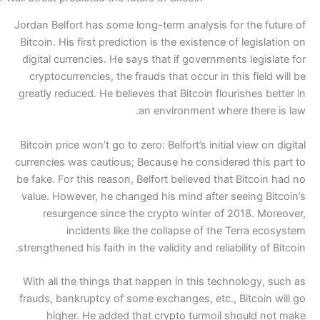
Jordan Belfort has some long-t
Bitcoin. His first prediction is
digital currencies. He says th
cryptocurrencies, the frauds 
greatly reduced. He believes th
an en
Bitcoin price won’t go to zero: 
currencies was cautious; Becau
be fake. For this reason, Belfo
value. However, he changed hi
resurgence since the cry
incidents like the c
strengthened his faith in the val
With all the things that happ
frauds, bankruptcy of some ex
higher. He added that c