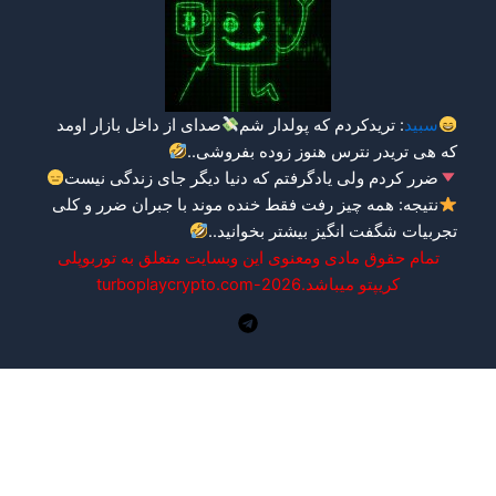
م
صدای از داخل بازار اومد
بفروشی..
دنیا دیگر جای زندگی نیست
ده موند با جبران ضرر و کلی
وانید.
.
 وبسایت متعلق به توربوپلی