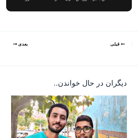
بعدی
ندن..